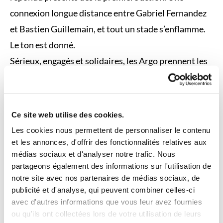
connexion longue distance entre Gabriel Fernandez
et Bastien Guillemain, et tout un stade s’enflamme.
Le ton est donné.
Sérieux, engagés et solidaires, les Argo prennent les
devants et imposent leur rythme avant la pause. Au
retour des vestiaires, Grenoble revient avec de
l’intensité et relance complètement le match. La
Ce site web utilise des cookies.
pression monte, les contacts se durcissent, chaque
Les cookies nous permettent de personnaliser le contenu
possession devient cruciale.
et les annonces, d'offrir des fonctionnalités relatives aux
médias sociaux et d'analyser notre trafic. Nous
partageons également des informations sur l'utilisation de
Mais ce groupe a du caractère. Portés par un gros
notre site avec nos partenaires de médias sociaux, de
retour de kickoff, puis un jeu au sol efficace, les
publicité et d'analyse, qui peuvent combiner celles-ci
avec d'autres informations que vous leur avez fournies
Argonautes reprennent de l’air. Et quand le match
ou qu'ils ont collectées lors de votre utilisation de leurs
bascule dans les dernières minutes, c’est toute