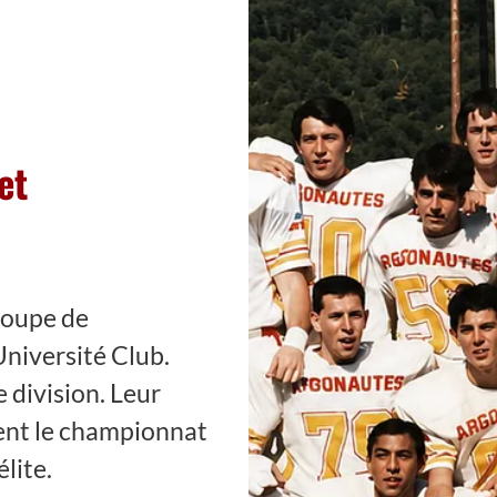
et
groupe de
Université Club.
 division. Leur
tent le championnat
lite.