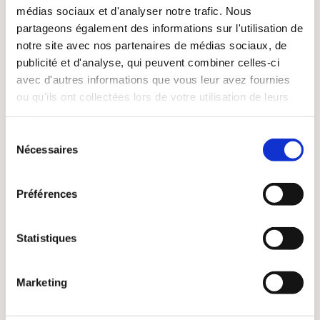
médias sociaux et d'analyser notre trafic. Nous
partageons également des informations sur l'utilisation de
· gid
notre site avec nos partenaires de médias sociaux, de
But : Enregistrer un identifiant unique utilisé pour
publicité et d'analyse, qui peuvent combiner celles-ci
générer des données statistiques sur la façon dont le
avec d'autres informations que vous leur avez fournies
ou qu'ils ont collectées lors de votre utilisation de leurs
visiteur utilise le site internet.
services.
Durée : 24 heures.
Sélection
Fournisseur : Google.
Nécessaires
du
consentement
Préférences
· gat
Statistiques
But : Utilisé par Google Analytics pour contrôler le
taux de requête.
Marketing
Durée : 1 an.
Fournisseur : Google.