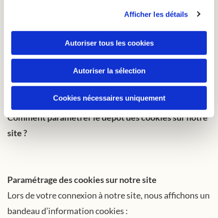
Afficher les détails
A noter : aucune de ces informations ne peut être
Autoriser tous les cookies
utilisée pour identifier des visiteurs car toutes les
données sont anonymisées.
Autoriser la sélection
Cookies nécessaires uniquement
Comment paramétrer le dépôt des cookies sur notre
site ?
Paramétrage des cookies sur notre site
Lors de votre connexion à notre site, nous affichons un
bandeau d’information cookies :